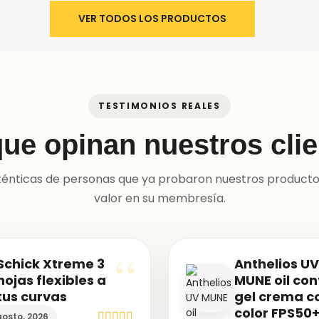
VER TODOS LOS PRODUCTOS
TESTIMONIOS REALES
ue opinan nuestros cli
ténticas de personas que ya probaron nuestros product
valor en su membresía.
Schick Xtreme 3
Anthelios UV
hojas flexibles a
MUNE oil con
tus curvas
gel crema c
color FPS50
osto, 2026