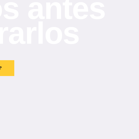
s antes
rarlos
?
?