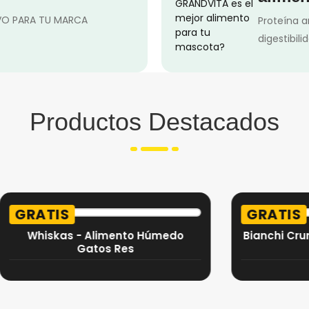
IVO PARA TU MARCA
Proteína a
digestibili
Productos Destacados
TIS
GRATIS
skas - Alimento Húmedo
Bianchi Crunchy Ca
Gatos Res
x40g