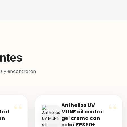
entes
os y encontraron
Anthelios UV
trol
MUNE oil control
on
gel crema con
+
color FPS50+