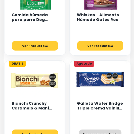
Comida húmeda
Whiskas - Alimento
para perro Dog
Húmedo Gatos Res
Chow® Alta Proteína
85Gr
Ver Producto ➡️
Ver Producto ➡️
GRATIS
GRATIS
Agotado
Bianchi Crunchy
Galleta Wafer Bridge
Caramelo & Maní
Triple Crema Vainilla
x40g
45,5Gr