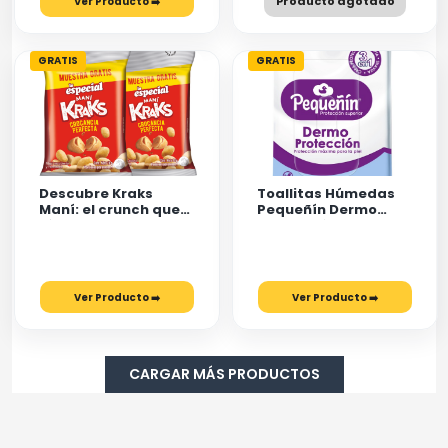
Producto agotado
Ver Producto ➡️
GRATIS
GRATIS
Descubre Kraks
Toallitas Húmedas
Maní: el crunch que
Pequeñín Dermo
sí se queda
Protección
Ver Producto ➡️
Ver Producto ➡️
CARGAR MÁS PRODUCTOS