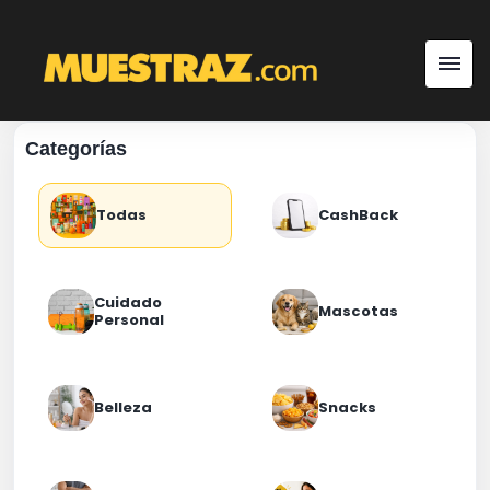
Categorías
Todas
CashBack
Cuidado
Mascotas
Personal
Belleza
Snacks