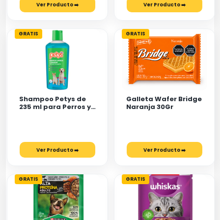
Ver Producto ➡️
Ver Producto ➡️
GRATIS
GRATIS
Shampoo Petys de
Galleta Wafer Bridge
235 ml para Perros y
Naranja 30Gr
Gatos Limpieza y
Suavidad
Ver Producto ➡️
Ver Producto ➡️
GRATIS
GRATIS