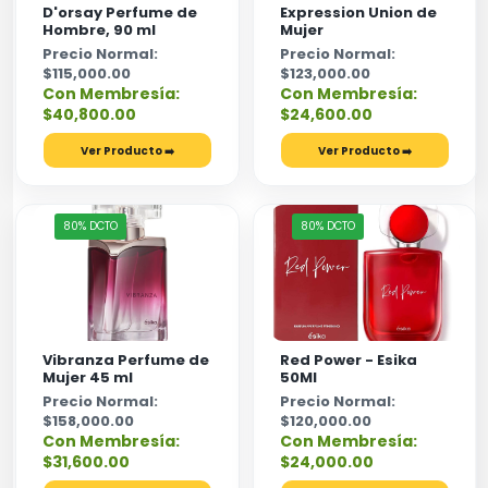
D'orsay Perfume de
Expression Union de
Hombre, 90 ml
Mujer
Precio Normal:
Precio Normal:
$115,000.00
$123,000.00
Con Membresía:
Con Membresía:
$40,800.00
$24,600.00
Ver Producto ➡️
Ver Producto ➡️
80% DCTO
80% DCTO
Vibranza Perfume de
Red Power - Esika
Mujer 45 ml
50Ml
Precio Normal:
Precio Normal:
$158,000.00
$120,000.00
Con Membresía:
Con Membresía:
$31,600.00
$24,000.00