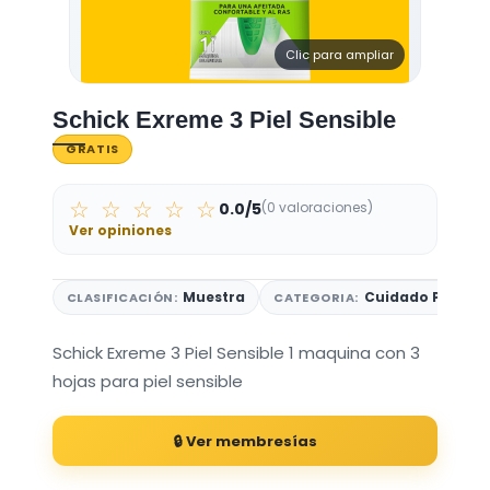
Clic para ampliar
Schick Exreme 3 Piel Sensible
GRATIS
☆ ☆ ☆ ☆ ☆
0.0/5
(0 valoraciones)
Ver opiniones
Muestra
Cuidado Persona
CLASIFICACIÓN:
CATEGORIA:
Schick Exreme 3 Piel Sensible 1 maquina con 3
hojas para piel sensible
🔒 Ver membresías