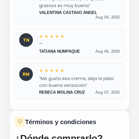
hidratantes de forma gradual.
grasosa es muy buena”
Fórmula sin fragancia.
VALENTINA CASTAñO ANGEL
No comedogénica (no obstruye los poros).
Aug 04, 2026
Textura rica, de rápida absorción y sin
sensación grasosa.
★
★
★
★
★
TN
Desarrollada con dermatólogos.
“”
TATIANA NUMPAQUE
Aug 06, 2026
Tres sachets (3) 7gr
★
★
★
★
★
RM
“Me gusta esa crema, deja la piela
con buena sensación”
REBECA MOLINA CRUZ
Aug 07, 2026
Términos y condiciones
¿Dónde comprarlo?