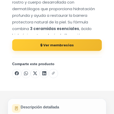
rostro y cuerpo desarrollada con
dermatólogos que proporciona hidratación
profunda y ayuda a restaurar la barrera
protectora natural de la piel. Su fórmula
combina
3 ceramidas esenciales
, ácido
hialurónico y tecnología de liberación
prolongada para mantener la piel hidratada
🔒 Ver membresías
durante todo el día.
¿Para quién es?
Personas con piel seca o muy seca.
Comparte este producto
Personas con piel sensible.
Adultos y niños (según indicación del
fabricante).
Quienes buscan una crema sin fragancia y de
uso diario para rostro y cuerpo.
Descripción detallada
¿Qué necesidad resuelve?