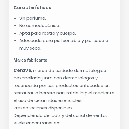
Ayuda a combatir:
Características:
Resequedad.
Sin perfume.
Sensación de tirantez.
No comedogénica.
Pérdida de hidratación.
Apta para rostro y cuerpo.
Debilitamiento de la barrera natural de la piel.
Adecuada para piel sensible y piel seca a
Su uso continuo contribuye a mantener la piel
muy seca.
suave, confortable y protegida frente a la
Marca fabricante
pérdida de humedad.
Beneficios principales
CeraVe
, marca de cuidado dermatológico
desarrollada junto con dermatólogos y
Hidratación de hasta 24 horas.
reconocida por sus productos enfocados en
Ayuda a restaurar y fortalecer la barrera
restaurar la barrera natural de la piel mediante
cutánea.
el uso de ceramidas esenciales.
Contiene
3 ceramidas esenciales (NP, AP y
Presentaciones disponibles
EOP)
.
Dependiendo del país y del canal de venta,
Enriquecida con ácido hialurónico para ayudar
suele encontrarse en:
a retener la humedad.