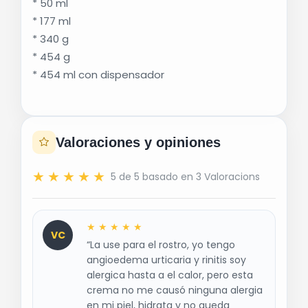
* 50 ml
Tecnología MVE®, que libera ingredientes
* 177 ml
hidratantes de forma gradual.
* 340 g
Fórmula sin fragancia.
* 454 g
No comedogénica (no obstruye los poros).
* 454 ml con dispensador
Textura rica, de rápida absorción y sin
sensación grasosa.
Desarrollada con dermatólogos.
Beneficios principales
Valoraciones y opiniones
Hidratación de hasta 24 horas.
★
★
★
★
★
5 de 5 basado en 3 Valoracions
Ayuda a restaurar y fortalecer la barrera
cutánea.
Contiene
3 ceramidas esenciales (NP, AP y
★
★
★
★
★
VC
EOP)
.
“La use para el rostro, yo tengo
Enriquecida con ácido hialurónico para ayudar
angioedema urticaria y rinitis soy
a retener la humedad.
alergica hasta a el calor, pero esta
Tecnología MVE®, que libera ingredientes
crema no me causó ninguna alergia
en mi piel, hidrata y no queda