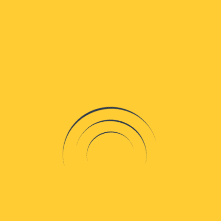
ena
ra